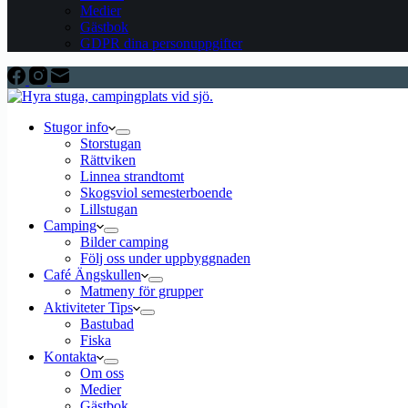
Medier
Gästbok
GDPR dina personuppgifter
Stugor info
Storstugan
Rättviken
Linnea strandtomt
Skogsviol semesterboende
Lillstugan
Camping
Bilder camping
Följ oss under uppbyggnaden
Café Ängskullen
Matmeny för grupper
Aktiviteter Tips
Bastubad
Fiska
Kontakta
Om oss
Medier
Gästbok