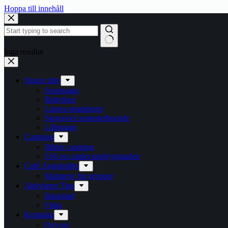
Hoppa till innehåll
Inga resultat
Stugor info
Storstugan
Rättviken
Linnea strandtomt
Skogsviol semesterboende
Lillstugan
Camping
Bilder camping
Följ oss under uppbyggnaden
Café Ängskullen
Matmeny för grupper
Aktiviteter Tips
Bastubad
Fiska
Kontakta
Om oss