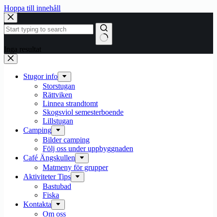
Hoppa till innehåll
Inga resultat
Stugor info
Storstugan
Rättviken
Linnea strandtomt
Skogsviol semesterboende
Lillstugan
Camping
Bilder camping
Följ oss under uppbyggnaden
Café Ängskullen
Matmeny för grupper
Aktiviteter Tips
Bastubad
Fiska
Kontakta
Om oss