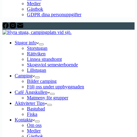
Medier
Gästbok
GDPR dina personuppgifter
Stugor info
Storstugan
Rättviken
Linnea strandtomt
Skogsviol semesterboende
Lillstugan
Camping
Bilder camping
Följ oss under uppbyggnaden
Café Ängskullen
Matmeny för grupper
Aktiviteter Tips
Bastubad
Fiska
Kontakta
Om oss
Medier
Gästbok